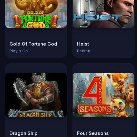
Gold Of Fortune God
Heist
Play'n Go
Betsoft
Dragon Ship
Four Seasons