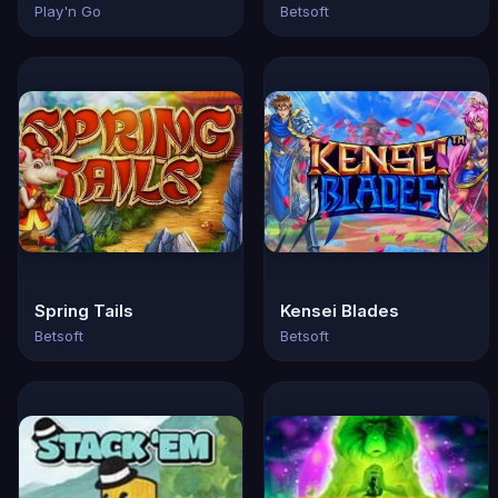
Play'n Go
Betsoft
Spring Tails
Kensei Blades
Betsoft
Betsoft