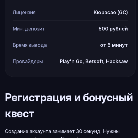
Лицензия
Кюрасао (GC)
Мин. депозит
500 рублей
Время вывода
от 5 минут
Провайдеры
Play'n Go, Betsoft, Hacksaw
Регистрация и бонусный
квест
Создание аккаунта занимает 30 секунд. Нужны