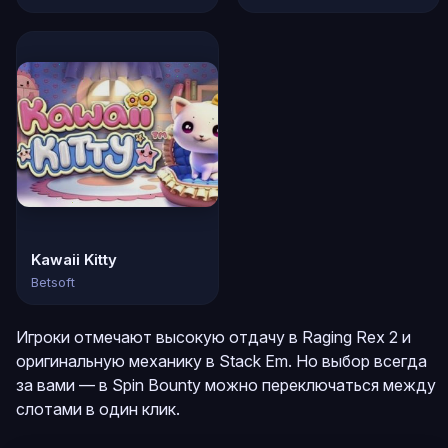
Kawaii Kitty
Betsoft
Игроки отмечают высокую отдачу в Raging Rex 2 и
оригинальную механику в Stack Em. Но выбор всегда
за вами — в Spin Bounty можно переключаться между
слотами в один клик.