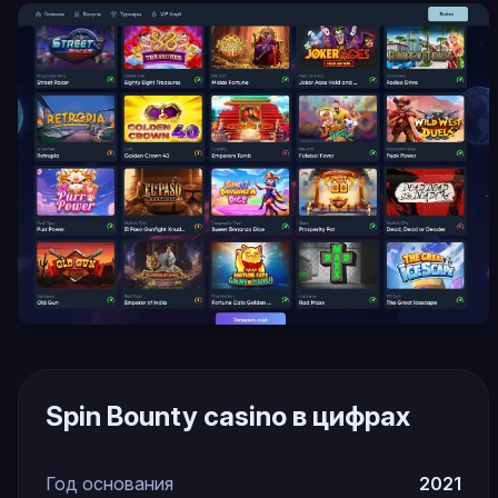
Spin Bounty casino в цифрах
Год основания
2021